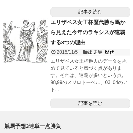
記事を読む
エリザベス女王杯歴代勝ち馬か
ら見えた今年のラキシスが連覇
する3つの理由
2015/11/5
出走馬
,
歴代
エリザベス女王杯過去のデータを眺
めて見ていると気づく点がありま
す。それは、連覇が多いという点。
98,99のメジロドーベル、03, 04のア
ド...
記事を読む
競馬予想3連単一点勝負