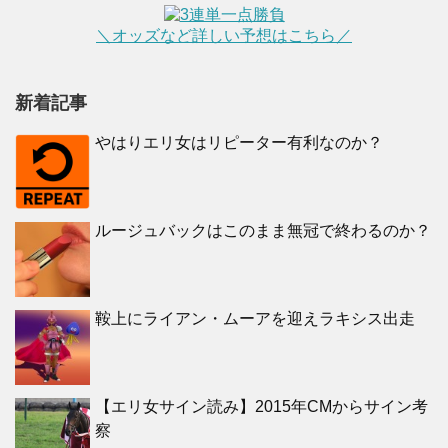
＼オッズなど詳しい予想はこちら／
新着記事
やはりエリ女はリピーター有利なのか？
ルージュバックはこのまま無冠で終わるのか？
鞍上にライアン・ムーアを迎えラキシス出走
【エリ女サイン読み】2015年CMからサイン考
察