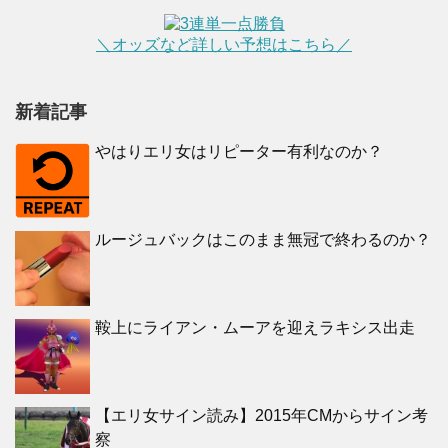
＼オッズなど詳しい予想はこちら／
新着記事
やはりエリ女はリピーター有利なのか？
ルージュバックはこのまま無冠で終わるのか？
鞍上にライアン・ムーアを迎えラキシス出走
【エリ女サイン読み】2015年CMからサイン考
察