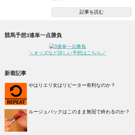
記事を読む
競馬予想3連単一点勝負
＼オッズなど詳しい予想はこちら／
新着記事
やはりエリ女はリピーター有利なのか？
ルージュバックはこのまま無冠で終わるのか？